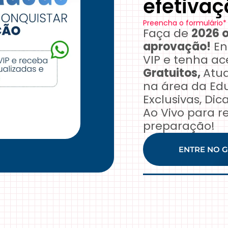
efetivaç
Preencha o formulário*
Faça de
2026 o
aprovação!
En
VIP e tenha a
Gratuitos,
Atua
na área da Edu
Exclusivas, Di
Ao Vivo para r
preparação!
ENTRE NO G