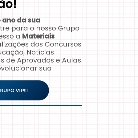
ão!
 ano da sua
tre para o nosso Grupo
cesso a
Materiais
lizações dos Concursos
cação, Notícias
cas de Aprovados e Aulas
evolucionar sua
RUPO VIP!!!